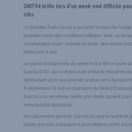
GMT94 brille lors d’un week-end difficile p
clés
Le Balaton Park Circuit a accueilli la manche hong
disputée dans des conditions idéales, avec un temp
accompagné toute l’activité en piste, des essais ju
dimanche 3 mai.
Le grand protagoniste du week-end a été le jeune p
García (#31), qui a obtenu une brillante troisième pl
décrochant ainsi son premier podium en Champion
À seulement 19 ans et champion du Moto2 Europe
García a su se relever après une chute samedi pour
remarquable dimanche.
Au classement général, García occupe la huitième p
tandis que son coéquipier Lucas Mahias (#94) est s