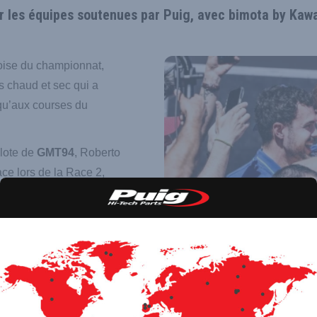
our les équipes soutenues par Puig, avec bimota by Ka
roise du championnat,
s chaud et sec qui a
squ’aux courses du
ilote de
GMT94
, Roberto
ace lors de la Race 2,
nat du Monde Supersport.
an Championship 2024,
 réaliser une performance
osition avec 57 points,
ixième avec 65 unités.