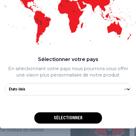
a pas connu un week-end
rès précieux. Lors de la
re du top 10, tandis
Son coéquipier Axel
ins l’ont empêché de
s semaines.
nquième au classement
Sélectionner votre pays
neuvième avec 67. Bimota
En sélectionnant votre pays nous pourrons vous offrir
une vision plus personnalisée de notre produit
 actuellement troisième
a m’a complètement
erdu l’avant. C’est difficile
SÉLECTIONNER
week-end très positif, je
e me mettais en bonne