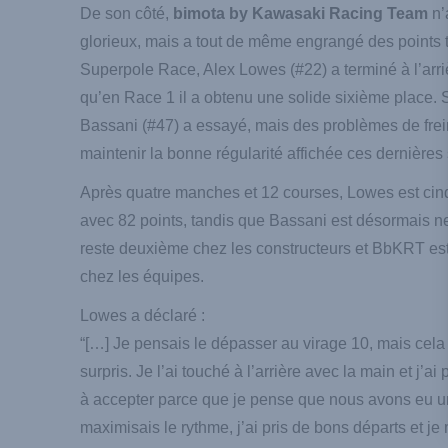
De son côté,
bimota by Kawasaki Racing Team
n’
glorieux, mais a tout de même engrangé des points t
Superpole Race, Alex Lowes (#22) a terminé à l’arriè
qu’en Race 1 il a obtenu une solide sixième place. 
Bassani (#47) a essayé, mais des problèmes de fre
maintenir la bonne régularité affichée ces dernière
Après quatre manches et 12 courses, Lowes est ci
avec 82 points, tandis que Bassani est désormais 
reste deuxième chez les constructeurs et BbKRT est
chez les équipes.
Lowes a déclaré :
“[…] Je pensais le dépasser au virage 10, mais cel
surpris. Je l’ai touché à l’arrière avec la main et j’ai p
à accepter parce que je pense que nous avons eu un 
maximisais le rythme, j’ai pris de bons départs et j