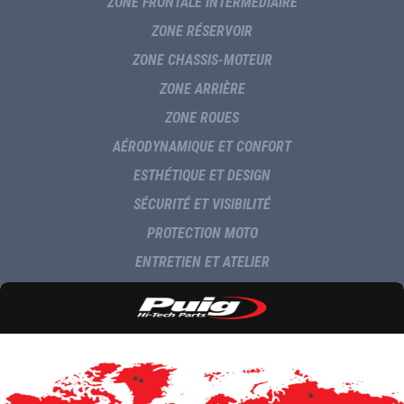
ZONE FRONTALE INTERMEDIAIRE
ZONE RÉSERVOIR
ZONE CHASSIS-MOTEUR
ZONE ARRIÈRE
ZONE ROUES
AÉRODYNAMIQUE ET CONFORT
ESTHÉTIQUE ET DESIGN
SÉCURITÉ ET VISIBILITÉ
PROTECTION MOTO
ENTRETIEN ET ATELIER
NAVIGATION ET MULTIMÉDIA
LIVRAISON
COMMUNICATION