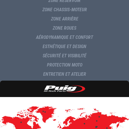
ZONE RÉSERVOIR
ZONE CHASSIS-MOTEUR
ZONE ARRIÈRE
ZONE ROUES
AÉRODYNAMIQUE ET CONFORT
ESTHÉTIQUE ET DESIGN
SÉCURITÉ ET VISIBILITÉ
PROTECTION MOTO
ENTRETIEN ET ATELIER
NAVIGATION ET MULTIMÉDIA
LIVRAISON
COMMUNICATION
INFORMATIONS