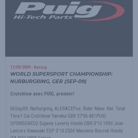
17/09/2009 - Racing
WORLD SUPERSPORT CHAMPIONSHIP:
NURBURGRING, GER (SEP-09)
Crutchlow avec PUIG, premier!
06Sep09. Nurburgring, ALERACEPos. Rider Manu. Nat. Total
Time1 Cal Crutchlow Yamaha GBR 37'56.481PUIG
SPONSORED2 Eugene Laverty Honda GBR 0'10.1093 Joan
Lascorz Kawasaki ESP 0'10.2504 Massimo Roccoli Honda