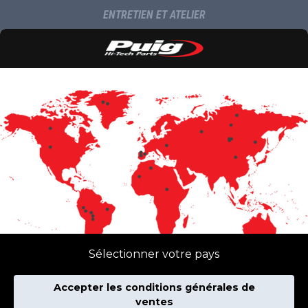
ENTRETIEN ET ATELIER
NAVIGATION ET MULTIMÉDIA
LIVRAISON
COMMUNICATION
INFORMATIONS
MULTIMÉDIA
NOUVEAUTES
CATALOGUES
CONTACTS
Sélectionner votre pays
NEWSLETTER
Accepter les conditions générales de
CONTACT
Sélectionner votre pays
ventes