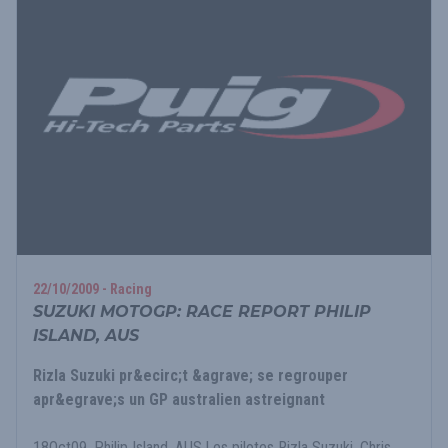
22/10/2009 - Racing
SUZUKI MOTOGP: RACE REPORT PHILIP
ISLAND, AUS
Rizla Suzuki pr&ecirc;t &agrave; se regrouper
apr&egrave;s un GP australien astreignant
18Oct09. Philip Island, AUS.Les pilotes Rizla Suzuki, Chris