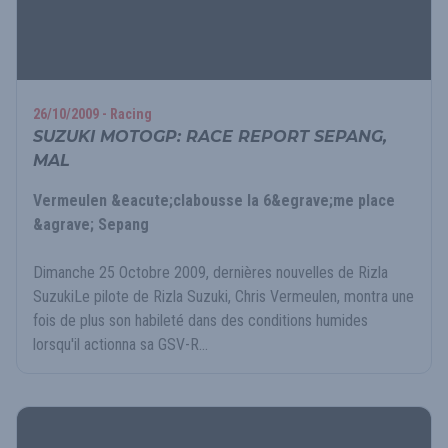
26/10/2009 - Racing
SUZUKI MOTOGP: RACE REPORT SEPANG,
MAL
Vermeulen &eacute;clabousse la 6&egrave;me place
&agrave; Sepang
Dimanche 25 Octobre 2009, dernières nouvelles de Rizla
SuzukiLe pilote de Rizla Suzuki, Chris Vermeulen, montra une
fois de plus son habileté dans des conditions humides
lorsqu'il actionna sa GSV-R...