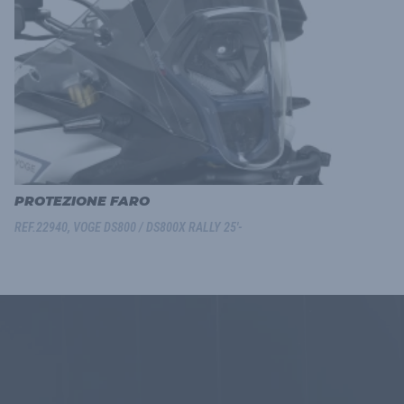
PROTEZIONE FARO
REF.22940, VOGE DS800 / DS800X RALLY 25'-