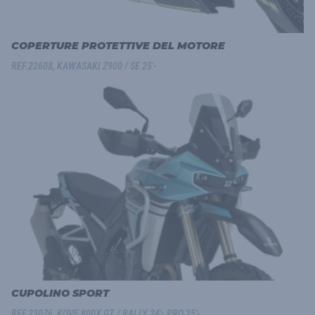
COPERTURE PROTETTIVE DEL MOTORE
REF.22608, KAWASAKI Z900 / SE 25'-
CUPOLINO SPORT
REF.23076, KOVE 800X GT / RALLY 24'- PRO 25'-