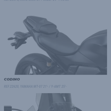
CODINO
REF.22620, YAMAHA MT-07 21'- / Y-AMT 25'-